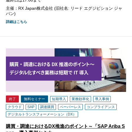
最終日は17:00まで
主催：RX Japan株式会社 (旧社名: リード エグジビション ジャ
パン)
詳細はこちら
終了
無料セミナー
短期導入
業務効率化
導入事例
クラウド
SAP
調達購買
ペーパーレス
コンプライアンス
デジタルトランスフォーメーション（DX）
購買・調達におけるDX推進のポイント～「SAP Ariba S