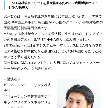
SP-41 会社統合メリットを最大化するために～武州製薬のSAP
S/4HANA導入
武州製薬は、医薬品受託製造事業に25年以上取り組み、世界主要
国のGMP認証を取得、輸出国が56カ国のグローバル市場対応型の
医薬品受託製造専門企業です。
M&Aによる会社統合メリットを最大限に生かすため、トップダウ
ンの意思決定の元、SAP S/4HANA導入に踏み切りました。
2年で生産から会計までシステムを一本化し、3工場の異なるプロ
セスや指標を標準化できた裏側では、どんな紆余曲折があったの
か？どう乗り越えたのか？
武州製薬のCIOのコメントと共にB-EN-Gのプロジェクトマネージ
ャーがそのノウハウを語ります。
＜講演者＞
ビジネスエンジニアリング株式
会社
ソリューション事業本部デジタ
ルライフサイエンス本部ソリュ