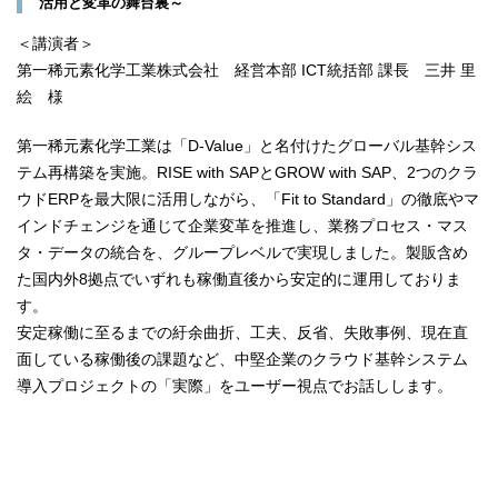
活用と変革の舞台裏～
＜講演者＞
第一稀元素化学工業株式会社 経営本部 ICT統括部 課長 三井 里
絵 様
第一稀元素化学工業は「D-Value」と名付けたグローバル基幹シス
テム再構築を実施。RISE with SAPとGROW with SAP、2つのクラ
ウドERPを最大限に活用しながら、「Fit to Standard」の徹底やマ
インドチェンジを通じて企業変革を推進し、業務プロセス・マス
タ・データの統合を、グループレベルで実現しました。製販含め
た国内外8拠点でいずれも稼働直後から安定的に運用しておりま
す。
安定稼働に至るまでの紆余曲折、工夫、反省、失敗事例、現在直
面している稼働後の課題など、中堅企業のクラウド基幹システム
導入プロジェクトの「実際」をユーザー視点でお話しします。