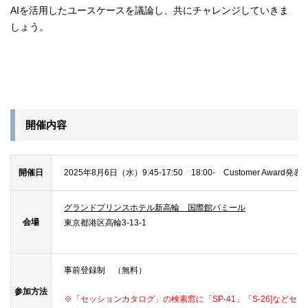
AIを活用したユースケースを議論し、共にチャレンジしていきま
しょう。
開催内容
開催日
2025年8月6日（水）9:45-17:50 18:00- Customer Awa
グランドプリンスホテル新高輪 国際館パミール
会場
東京都港区高輪3-13-1
事前登録制 （無料）
参加方法
※「セッションカタログ」の検索窓に「SP-41」「S-26]
などセッ