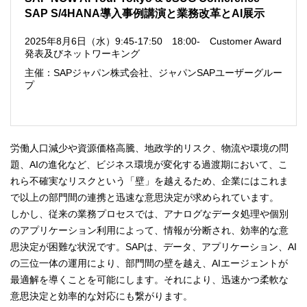
SAP S/4HANA導入事例講演と業務改革とAI展示
2025年8月6日（水）9:45-17:50 18:00- Customer Award
発表及びネットワーキング
主催：SAPジャパン株式会社、ジャパンSAPユーザーグルー
プ
労働人口減少や資源価格高騰、地政学的リスク、物流や環境の問
題、AIの進化など、ビジネス環境が変化する過渡期において、こ
れら不確実なリスクという「壁」を越えるため、企業にはこれま
で以上の部門間の連携と迅速な意思決定が求められています。
しかし、従来の業務プロセスでは、アナログなデータ処理や個別
のアプリケーション利用によって、情報が分断され、効率的な意
思決定が困難な状況です。SAPは、データ、アプリケーション、AI
の三位一体の運用により、部門間の壁を越え、AIエージェントが
最適解を導くことを可能にします。それにより、迅速かつ柔軟な
意思決定と効率的な対応にも繋がります。