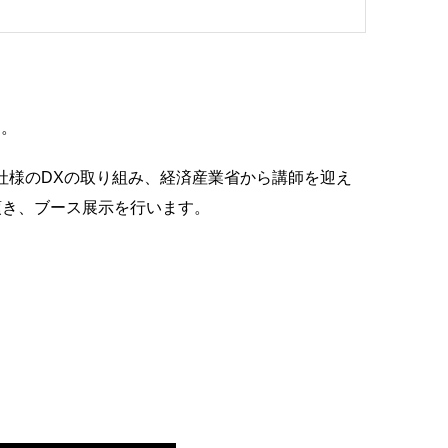
す。
社様のDXの取り組み、
経済産業省から講師を迎え
頂き、
ブース展示を行います。