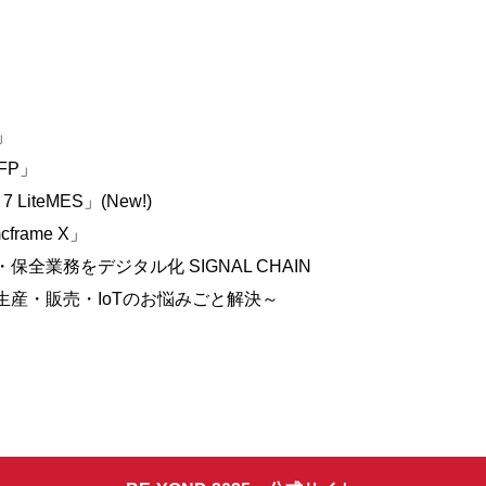
」
FP」
teMES」(New!)
ame X」
・
保全業務をデジタル化 SIGNAL CHAIN
生産・
販売・IoTのお悩みごと解決～