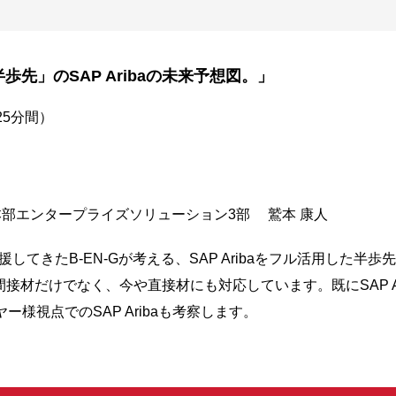
歩先」のSAP Aribaの未来予想図。」
25分間）
部エンタープライズソリューション3部 鷲本 康人
支援してきたB-EN-Gが考える、SAP Aribaをフル活用した
される間接材だけでなく、今や直接材にも対応しています。既にSAP 
様視点でのSAP Aribaも考察します。