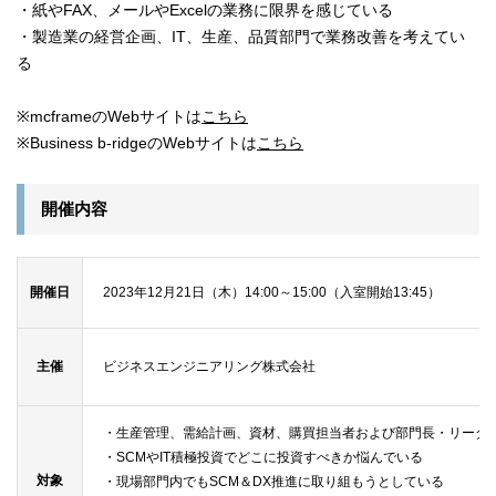
・紙やFAX、メールやExcelの業務に限界を感じている
・製造業の経営企画、IT、生産、品質部門で業務改善を考えてい
る
※mcframeのWebサイトは
こちら
※Business b-ridgeのWebサイトは
こちら
開催内容
開催日
2023年12月21日（木）14:00～15:00（入室開始13:45）
主催
ビジネスエンジニアリング株式会社
・生産管理、需給計画、資材、購買担当者および部門長・リーダ
・SCMやIT積極投資でどこに投資すべきか悩んでいる
対象
・現場部門内でもSCM＆DX推進に取り組もうとしている