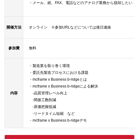
・メール、紙、FAX、電話などのアナログ業務から脱却したい
開催方法
オンライン ※参加URLなどについては後日連絡
参加費
無料
・製造業を取り巻く環境
・委託先製造プロセスにおける課題
・mcframe x Business b-ridgeとは
・mcframe x Business b-ridgeによる解決
内容
-品質管理レベル向上
-間接工数削減
-原価把握低減
-リードタイム短縮 など
・mcframe x Business b-ridgeデモ