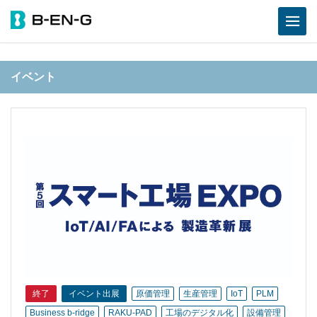
イベント
終了
イベント出展
原価管理
生産管理
IoT
PLM
Business b-ridge
RAKU-PAD
工場のデジタル化
設備管理