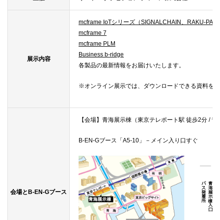
mcframe IoTシリーズ（SIGNALCHAIN、RAKU-PAD、
mcframe 7
mcframe PLM
Business b-ridge
展示内容
各製品の最新情報をお届けいたします。
※オンライン展示では、ダウンロードできる資料を多
【会場】
青海展示棟（東京テレポート駅 徒歩2分 / 青
B-EN-Gブース「
A5-10」－
メイン入り口すぐ
会場とB-EN-Gブース